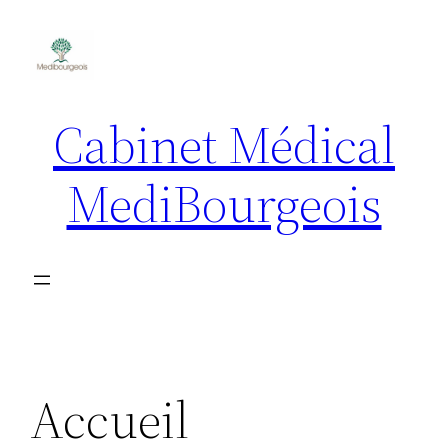
Aller
au
contenu
Cabinet Médical
MediBourgeois
Accueil